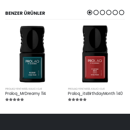
BENZER ÜRÜNLER
PROLAQ YENI NESIL KALICI OJE
PROLAQ YENI NESIL KALICI OJE
Praloq_MrDreamy 114
Praloq_itsBirthdayMonth 140