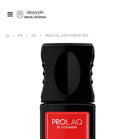
54
26
PRALOQ_LADYSMAID 163
Nail Spa Manicure Cuticare Nou
Spa Top Coat 10 ml