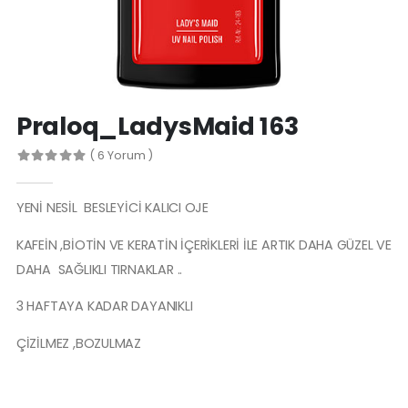
Spa Manicure Nourishing Base C
Protez Tırnak Makası
Praloq_LadysMaid 163
( 6 Yorum )
YENİ NESİL BESLEYİCİ KALICI OJE
KAFEİN ,BİOTİN VE KERATİN İÇERİKLERİ İLE ARTIK DAHA GÜZEL VE
DAHA SAĞLIKLI TIRNAKLAR ..
3 HAFTAYA KADAR DAYANIKLI
ÇİZİLMEZ ,BOZULMAZ