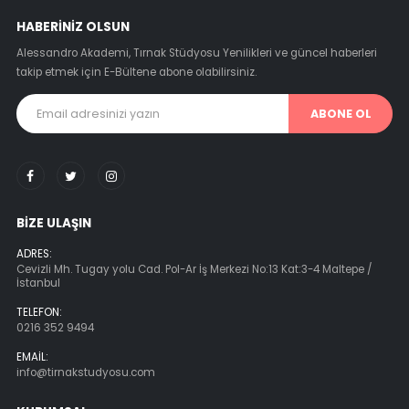
HABERINIZ OLSUN
Alessandro Akademi, Tırnak Stüdyosu Yenilikleri ve güncel haberleri
takip etmek için E-Bültene abone olabilirsiniz.
ABONE OL
BIZE ULAŞIN
ADRES:
Cevizli Mh. Tugay yolu Cad. Pol-Ar İş Merkezi No:13 Kat:3-4 Maltepe /
İstanbul
TELEFON:
0216 352 9494
EMAIL:
info@tirnakstudyosu.com