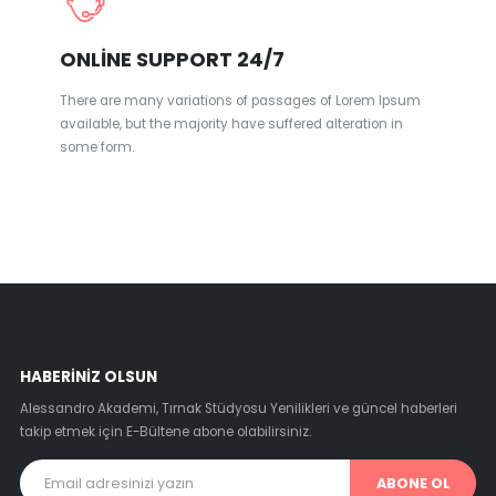
ONLINE SUPPORT 24/7
There are many variations of passages of Lorem Ipsum
available, but the majority have suffered alteration in
some form.
HABERINIZ OLSUN
Alessandro Akademi, Tırnak Stüdyosu Yenilikleri ve güncel haberleri
takip etmek için E-Bültene abone olabilirsiniz.
ABONE OL