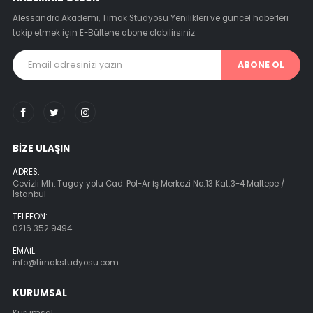
Alessandro Akademi, Tırnak Stüdyosu Yenilikleri ve güncel haberleri
takip etmek için E-Bültene abone olabilirsiniz.
ABONE OL
BIZE ULAŞIN
ADRES:
Cevizli Mh. Tugay yolu Cad. Pol-Ar İş Merkezi No:13 Kat:3-4 Maltepe /
İstanbul
TELEFON:
0216 352 9494
EMAIL:
info@tirnakstudyosu.com
KURUMSAL