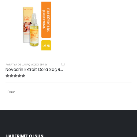
Spa Manicure Nourishing Base C
Protez Tırnak Makası
PAPATYA ÖZLÜ SAÇ AÇICI SPREY
Novocrin Extrait Dora Saç Renk Açıcı Sprey 125 ML
1 Ürün
HABERINIZ OLSUN