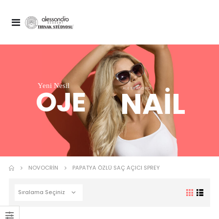
Yeni Nesil
OJE
NAIL
ALESSANDRO
Nail Spa Manicure Cuticare Nou
NOVOCRIN
PAPATYA ÖZLÜ SAÇ AÇICI SPREY
Spa Top Coat 10 ml