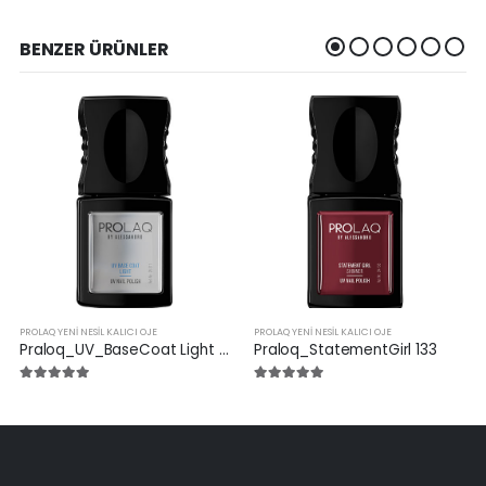
BENZER ÜRÜNLER
PROLAQ YENI NESIL KALICI OJE
PROLAQ YENI NESIL KALICI OJE
Praloq_UV_BaseCoat Light 311
Praloq_StatementGirl 133