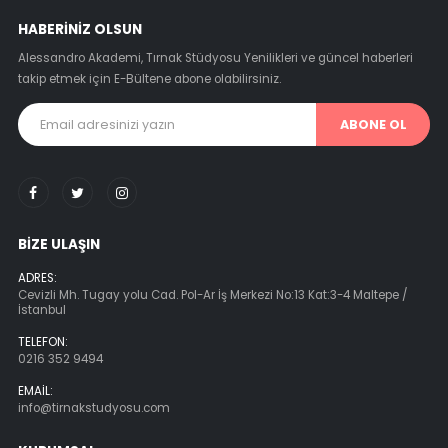
HABERINIZ OLSUN
Alessandro Akademi, Tırnak Stüdyosu Yenilikleri ve güncel haberleri
takip etmek için E-Bültene abone olabilirsiniz.
ABONE OL
BIZE ULAŞIN
ADRES:
Cevizli Mh. Tugay yolu Cad. Pol-Ar İş Merkezi No:13 Kat:3-4 Maltepe /
İstanbul
TELEFON:
0216 352 9494
EMAIL:
info@tirnakstudyosu.com