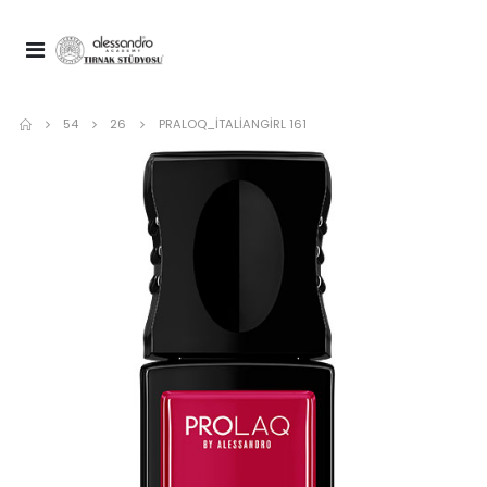
54
26
PRALOQ_ITALIANGIRL 161
Nail Spa Manicure Cuticare Nou
Spa Top Coat 10 ml