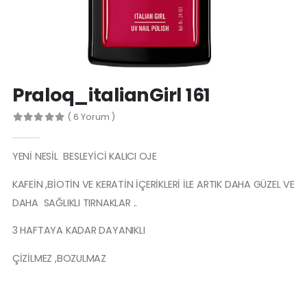
Spa Manicure Nourishing Base C
Protez Tırnak Makası
Praloq_italianGirl 161
( 6 Yorum )
YENİ NESİL BESLEYİCİ KALICI OJE
KAFEİN ,BİOTİN VE KERATİN İÇERİKLERİ İLE ARTIK DAHA GÜZEL VE
DAHA SAĞLIKLI TIRNAKLAR ..
3 HAFTAYA KADAR DAYANIKLI
ÇİZİLMEZ ,BOZULMAZ