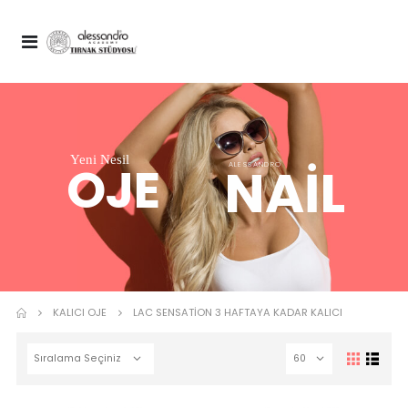
Yeni Nesil
OJE
NAIL
ALESSANDRO
Nail Spa Manicure Cuticare Nou
KALICI OJE
LAC SENSATION 3 HAFTAYA KADAR KALICI
Spa Top Coat 10 ml