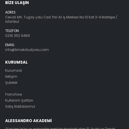
BIZE ULAŞIN
ADRES:
Cevizli Mh. Tugay yolu Cad. Pol-Ar İş Merkezi No:13 Kat:3-4 Maltepe /
İstanbul
TELEFON:
0216 352 9494
EMAIL:
info@tirnakstudyosu.com
KURUMSAL
Kurumsal
İletişim
Şubeler
Franchise
Kullanım Şartları
Satış Noktalarımız
ALESSANDRO AKADEMI
Günümüzün ve geleceğin popüler mesleği olan El, Ayak ve Tırnak