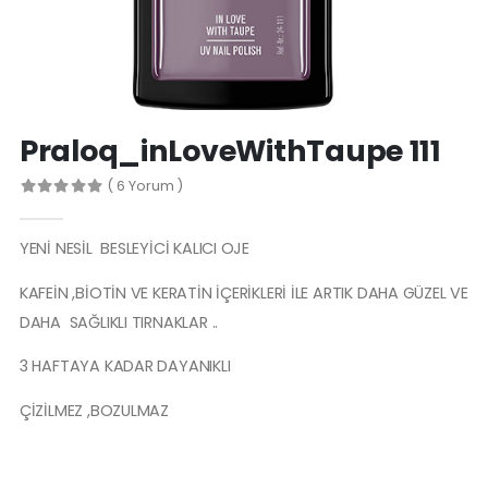
Spa Manicure Nourishing Base C
Protez Tırnak Makası
Praloq_inLoveWithTaupe 111
( 6 Yorum )
YENİ NESİL BESLEYİCİ KALICI OJE
KAFEİN ,BİOTİN VE KERATİN İÇERİKLERİ İLE ARTIK DAHA GÜZEL VE
DAHA SAĞLIKLI TIRNAKLAR ..
3 HAFTAYA KADAR DAYANIKLI
ÇİZİLMEZ ,BOZULMAZ