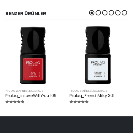
BENZER ÜRÜNLER
PROLAQ YENI NESIL KALICI OJE
PROLAQ YENI NESIL KALICI OJE
Praloq_inLoveWithYou 109
Praloq_FrenchMilky 301