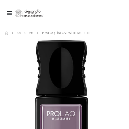
54
26
PRALOQ_INLOVEWITHTAUPE 111
Nail Spa Manicure Cuticare Nou
Spa Top Coat 10 ml