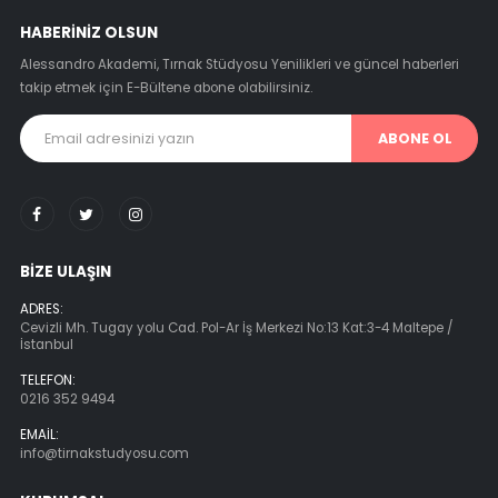
HABERINIZ OLSUN
Alessandro Akademi, Tırnak Stüdyosu Yenilikleri ve güncel haberleri
takip etmek için E-Bültene abone olabilirsiniz.
ABONE OL
BIZE ULAŞIN
ADRES:
Cevizli Mh. Tugay yolu Cad. Pol-Ar İş Merkezi No:13 Kat:3-4 Maltepe /
İstanbul
TELEFON:
0216 352 9494
EMAIL:
info@tirnakstudyosu.com