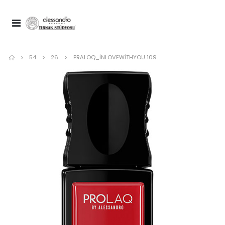
54
26
PRALOQ_INLOVEWITHYOU 109
Nail Spa Manicure Cuticare Nou
Spa Top Coat 10 ml