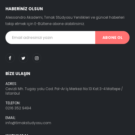
HABERINIZ OLSUN
Alessandro Akademi, Tırnak Stüdyosu Yenilikleri ve güncel haberleri
takip etmek için E-Bültene abone olabilirsiniz.
ABONE OL
BIZE ULAŞIN
ADRES:
Cevizli Mh. Tugay yolu Cad. Pol-Ar İş Merkezi No:13 Kat:3-4 Maltepe /
İstanbul
TELEFON:
0216 352 9494
EMAIL:
info@tirnakstudyosu.com