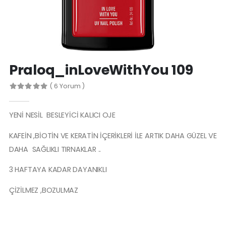
Spa Manicure Nourishing Base C
Protez Tırnak Makası
Praloq_inLoveWithYou 109
( 6 Yorum )
YENİ NESİL BESLEYİCİ KALICI OJE
KAFEİN ,BİOTİN VE KERATİN İÇERİKLERİ İLE ARTIK DAHA GÜZEL VE
DAHA SAĞLIKLI TIRNAKLAR ..
3 HAFTAYA KADAR DAYANIKLI
ÇİZİLMEZ ,BOZULMAZ