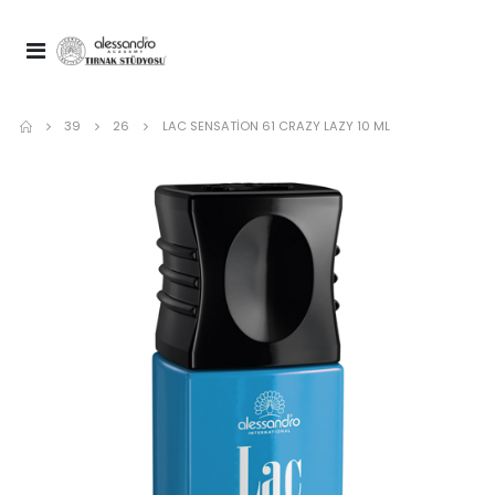
39
26
LAC SENSATION 61 CRAZY LAZY 10 ML
Nail Spa Manicure Cuticare Nou
Spa Top Coat 10 ml