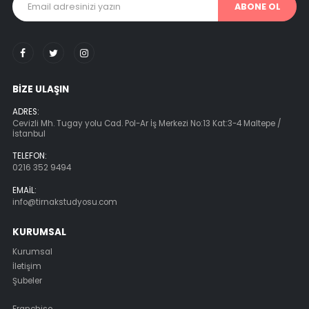
ABONE OL
BIZE ULAŞIN
ADRES:
Cevizli Mh. Tugay yolu Cad. Pol-Ar İş Merkezi No:13 Kat:3-4 Maltepe /
İstanbul
TELEFON:
0216 352 9494
EMAIL:
info@tirnakstudyosu.com
KURUMSAL
Kurumsal
İletişim
Şubeler