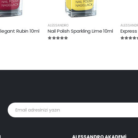
ALESSANDRO
ALESSAND
 Elegant Rubin 10ml
Nail Polish Sparkling Lime 10ml
Express 
L
ALESSANDRO AKADEMI