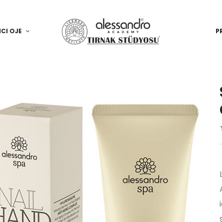
ICI OJE
P