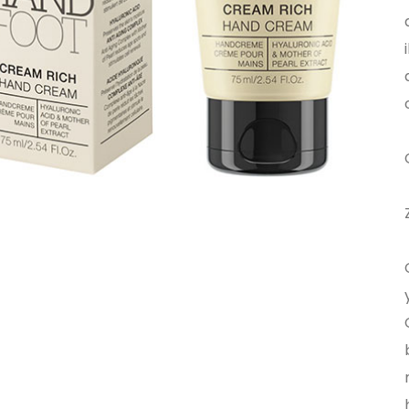
Nail Spa Manicure Cuticare Nou
Fibre Gel Brush On (Fırça
Spa Top Coat 10 ml
Glossy Finish Parlatıcı 
Spa Manicure Nourishing Base C
Protez Tırnak Makası