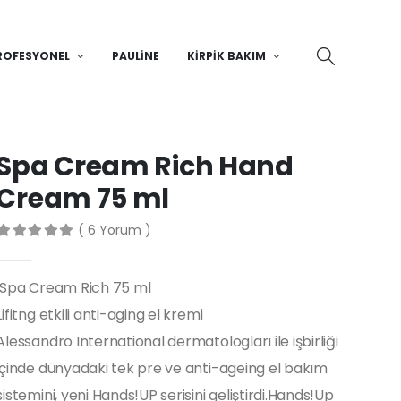
ROFESYONEL
PAULINE
KIRPIK BAKIM
Spa Cream Rich Hand
Cream 75 ml
( 6 Yorum )
Spa Cream Rich 75 ml
Lifitng etkili anti-aging el kremi
Alessandro International dermatologları ile işbirliği
içinde dünyadaki tek pre ve anti-ageing el bakım
sistemini, yeni Hands!UP serisini geliştirdi.Hands!Up