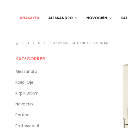
ANASAYFA
ALESSANDRO
NOVOCRIN
KAL
1
0
SPA CREAM RICH HAND CREAM 75 ML
KATEGORİLER
Alessandro
Kalıcı Oje
Kirpik Bakım
Novocrin
Pauline
Profesyonel