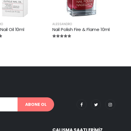
RO
ALESSANDRO
ALESS
Nail Oil 10ml
Nail Polish Fire & Flame 10ml
Nail
ABONE OL
ÇALIŞMA SAATLERIMIZ