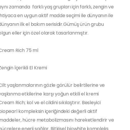
aynı zamanda farklı yaş grupları için farklı, zengin ve
ihtiyaca en uygun aktif madde seçimi ile dünyanın ile
dünyanın ilk el bakım serisidir.Gümüş ürün grubu
olgun eller için özel olarak tasarlanmıştır.
lı Je
Nail Spa Manicure Cuticare Nou
Cream Rich 75 ml
Losyon
Spa Top Coat 10 ml
Zengin İçerikli El Kremi
Cilt yaşlanmalarının gözle görülür belirtilerine ve
Spa Manicure Nourishing Base C
yaşlanma etkilerine karşı yoğun etkili el kremi
Cream Rich; kol ve el cildini sıkılaştırır. Besleyici
biopearl kompleksin içeriğindeki değerli aktif
maddeler, hücre metabolizmasını hareketlendirir ve
hücrelere enerji sağlar. Bitkisel biowhite kompleks